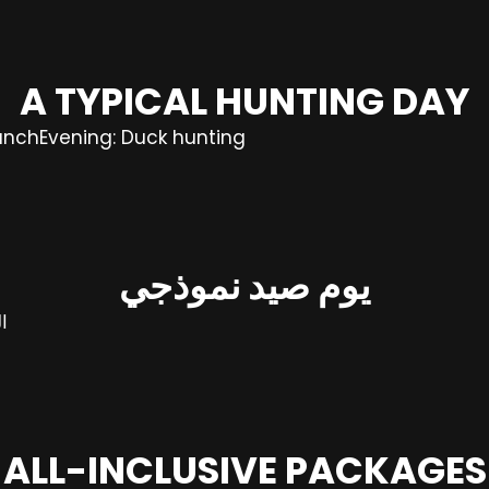
A TYPICAL HUNTING DAY
unchEvening: Duck hunting
يوم صيد نموذجي
ا
ALL-INCLUSIVE PACKAGES