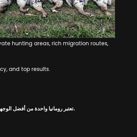
vate hunting areas, rich migration routes,
y, and top results.
تعتبر رومانيا واحدة من أفضل الوجهات في أوروبا لصيد الأوز والبط، حيث توفر مناطق صيد واسعة، كثافة عالية من الطيور، وتنظيم احترافي يلبي أعلى المعايير.