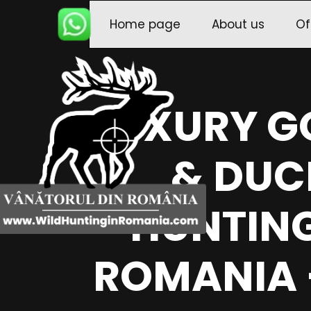
Home page
About us
Of
LUXURY G
& DUC
HUNTING
ROMANIA 