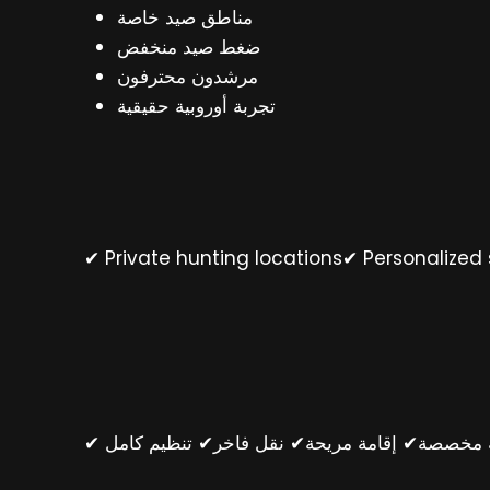
مناطق صيد خاصة
ضغط صيد منخفض
مرشدون محترفون
تجربة أوروبية حقيقية
✔ Private hunting locations✔ Personalize
✔ مخصصة✔ إقامة مريحة✔ نقل فاخر✔ تنظيم كامل