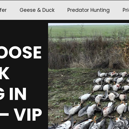
fer
Geese & Duck
Predator Hunting
Pri
OOSE
K
 IN
– VIP